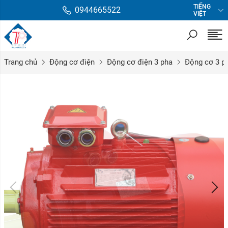
TIẾNG
0944665522
VIỆT
Trang chủ
Động cơ điện
Động cơ điện 3 pha
Động cơ 3 ph