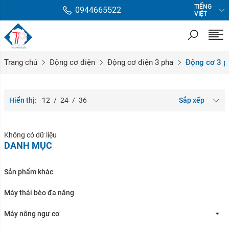
TIẾNG
0944665522
VIỆT
Trang chủ
Động cơ điện
Động cơ điện 3 pha
Động cơ 3 p
Hiển thị:
12
/
24
/
36
Sắp xếp
Không có dữ liệu
DANH MỤC
Sản phẩm khác
Máy thái bèo đa năng
Máy nông ngư cơ