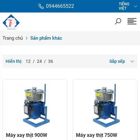
TIẾNG
0944665522
VIỆT
Trang chủ
Sản phẩm khác
Hiển thị:
12
/
24
/
36
Sắp xếp
Máy xay thịt 900W
Máy xay thịt 750W