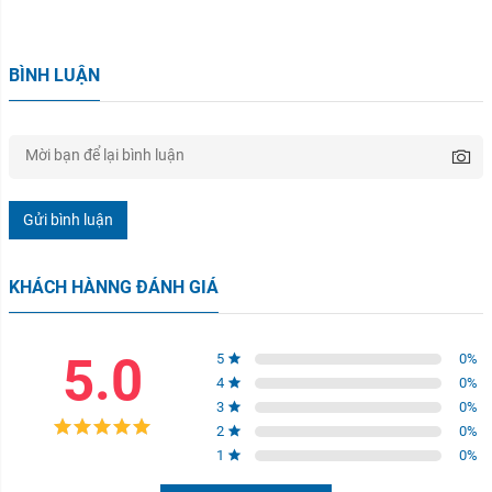
BÌNH LUẬN
Gửi bình luận
KHÁCH HÀNNG ĐÁNH GIÁ
5.0
5
0
%
4
0
%
3
0
%
2
0
%
1
0
%