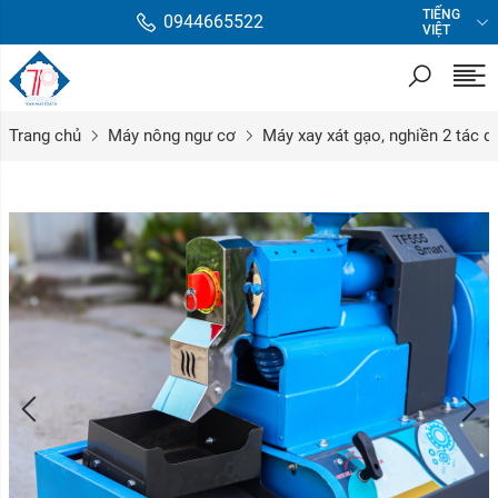
TIẾNG
0944665522
VIỆT
Trang chủ
Máy nông ngư cơ
Máy xay xát gạo, nghiền 2 tác d