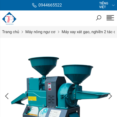
TIẾNG
0944665522
VIỆT
Trang chủ
Máy nông ngư cơ
Máy xay xát gạo, nghiền 2 tác d